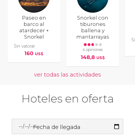
Paseo en
Snorkel con
barco al
tiburones
atardecer +
ballena y
Snorkel
mantarrayas
S
Sin valorar
4 opiniones
160
US$
148,8
US$
ver todas las actividades
Hoteles en oferta
Fecha de llegada