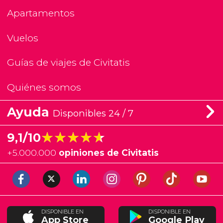
Apartamentos
Vuelos
Guías de viajes de Civitatis
Quiénes somos
Ayuda
Disponibles 24 / 7
★★★★★
★★★★★
9,1/10
+
5.000.000
opiniones de Civitatis
DISPONIBLE EN
DISPONIBLE EN
App Store
Google Play