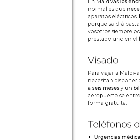
En Maldivas
los ench
normal es que
nece
aparatos eléctricos.
porque saldrá bastan
vosotros siempre po
prestado uno en el 
Visado
Para viajar a Maldiv
necesitan disponer
a seis meses
y un
bi
aeropuerto se entre
forma gratuita.
Teléfonos d
Urgencias médic