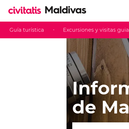
Guía turística
Excursiones y visitas gui
Infor
de Ma