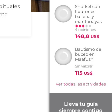
bituales
Snorkel con
tiburones
nte
ballena y
mantarrayas
4 opiniones
148,8
US$
Bautismo de
buceo en
Maafushi
Sin valorar
115
US$
ver todas las actividades
Lleva tu guía
siempre contigo