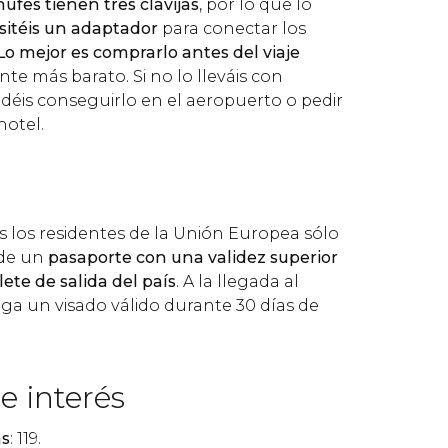
ufes tienen tres clavijas
, por lo que lo
sitéis un adaptador
para conectar los
Lo mejor es comprarlo antes del viaje
te más barato. Si no lo lleváis con
déis conseguirlo en el aeropuerto o pedir
hotel.
as los residentes de la Unión Europea sólo
 de un
pasaporte con una validez superior
llete de salida del país
. A la llegada al
ga un visado válido durante 30 días de
e interés
as
: 119.