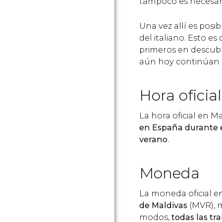
tampoco es necesari
Una vez allí es posi
del italiano. Esto es
primeros en descubrir
aún hoy continúan s
Hora oficial
La hora oficial en M
en España durante e
verano
.
Moneda
La moneda oficial en
de Maldivas
(MVR), 
modos,
todas las tr