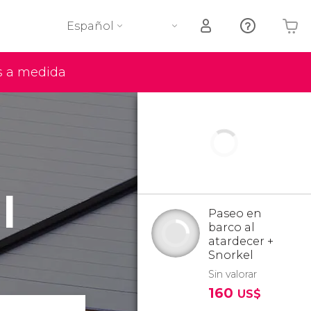
Español
s a medida
Tu carrito está vacío
l
Paseo en
barco al
atardecer +
Snorkel
Sin valorar
160
US$