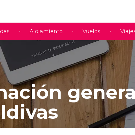
adas
Alojamiento
Vuelos
Viaje
mación genera
ldivas