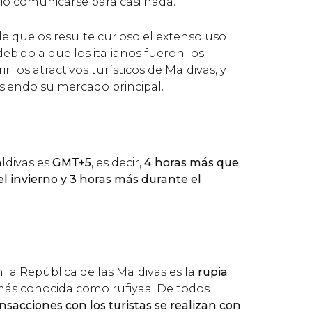
o comunicarse para casi nada.
ble que os resulte curioso el extenso uso
 debido a que los italianos fueron los
 los atractivos turísticos de Maldivas, y
iendo su mercado principal.
aldivas es
GMT+5
, es decir,
4 horas más que
l invierno y 3 horas más durante el
 la República de las Maldivas es la
rupia
más conocida como rufiyaa. De todos
ansacciones con los turistas se realizan con