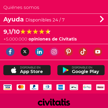
Quiénes somos
Ayuda
Disponibles 24 / 7
★★★★★
★★★★★
9,1/10
+
5.000.000
opiniones de Civitatis
DISPONIBLE EN
DISPONIBLE EN
App Store
Google Play