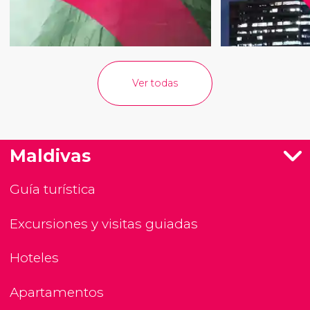
Ver todas
Maldivas
Guía turística
Excursiones y visitas guiadas
Hoteles
Apartamentos