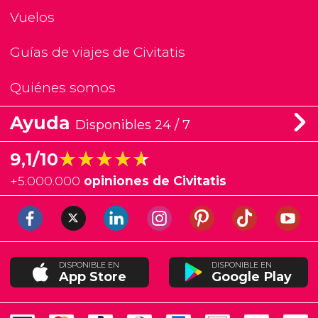
Vuelos
Guías de viajes de Civitatis
Quiénes somos
Ayuda
Disponibles 24 / 7
★★★★★
★★★★★
9,1/10
+
5.000.000
opiniones de Civitatis
DISPONIBLE EN
DISPONIBLE EN
App Store
Google Play