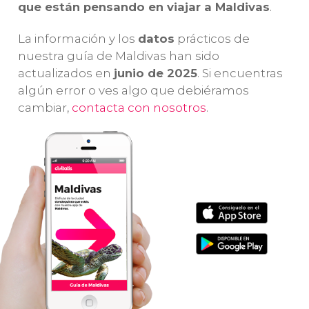
que están pensando en viajar a Maldivas
.
también con
delfines
.
el
enormes
Ín
La información y los
datos
prácticos de
mantarrayas.
nuestra guía de Maldivas han sido
actualizados en
junio de 2025
. Si encuentras
algún error o ves algo que debiéramos
cambiar,
contacta con nosotros
.