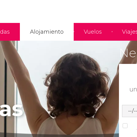
adas
Alojamiento
Vuelos
Viaje
Nec
un
as