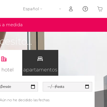
Español
s a medida
Tu carrito está vacío
esito...
 hotel
apartamentos
Desde
Hasta
Aún no he decidido las fechas