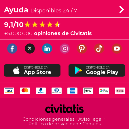
Ayuda
Disponibles 24 / 7
★★★★★
★★★★★
9,1/10
+
5.000.000
opiniones de Civitatis
DISPONIBLE EN
DISPONIBLE EN
App Store
Google Play
Condiciones generales
Aviso legal
Política de privacidad
Cookies