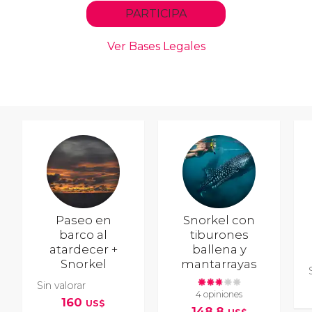
Paseo en
Snorkel con
barco al
tiburones
atardecer +
ballena y
Snorkel
mantarrayas
Sin valorar
4 opiniones
160
US$
148,8