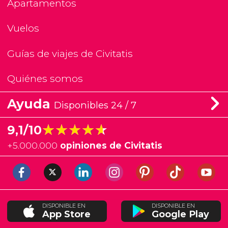
Apartamentos
Vuelos
Guías de viajes de Civitatis
Quiénes somos
Ayuda
Disponibles 24 / 7
★★★★★
★★★★★
9,1/10
+
5.000.000
opiniones de Civitatis
DISPONIBLE EN
DISPONIBLE EN
App Store
Google Play