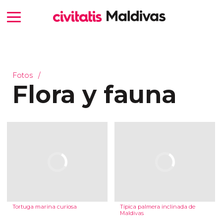
Fotos
Flora y fauna
Tortuga marina curiosa
Típica palmera inclinada de
Maldivas