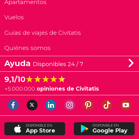
Apartamentos
Vuelos
Guías de viajes de Civitatis
Quiénes somos
Ayuda
Disponibles 24 / 7
★★★★★
★★★★★
9,1/10
+
5.000.000
opiniones de Civitatis
DISPONIBLE EN
DISPONIBLE EN
App Store
Google Play